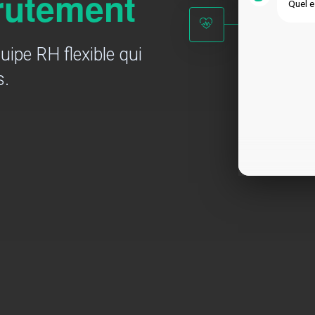
crutement
Quel e
ipe RH flexible qui
s.