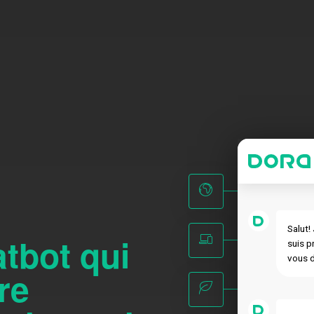
Salut!
tbot qui
suis p
vous d
re