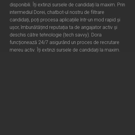
disponibili. Îți extinzi sursele de candidați la maxim. Prin
intermediul Dorei, chatbot-ul nostru de filtrare
candidați, poți procesa aplicațiile într-un mod rapid și
ușor, îmbunătățind reputația ta de angajator activ și
deschis către tehnologie (tech savvy). Dora
funcționează 24/7 asigurând un proces de recrutare
mereu activ. Îți extinzi sursele de candidați la maxim.