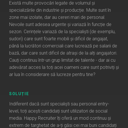
Există multe provocări legate de volumul și
specializările din industrie și producție. Multe sunt în
zone mai izolate, dar au cereri mari de personal.
Nevoile sunt adesea urgente și variază în funcție de
sezon. Cerințele variază de la specialiști (de exemplu,
sudori) care sunt foarte mobili și dificil de angajat,
până la lucrători comerciali care lucrează pe salarii de
bază, dar care sunt dificil de atrași de la alți angajatori.
Cauți continuu într-un grup limitat de talente - dar ai cu
adevărat acces la toți acei oameni care sunt potriviți și
ar lua în considerare să lucreze pentru tine?
SOLUȚIE
Indiferent dacă sunt specialiști sau personal entry-
level, toți acești candidați sunt utilizatori de social
media. Happy Recruiter îți oferă un mod continuu și
extrem de targhetat de a-ți găsi cei mai buni candidați